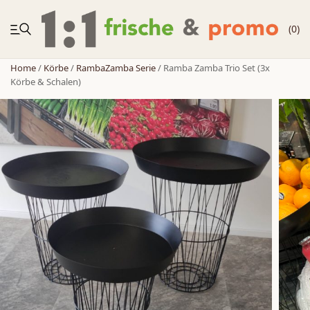
(0)
Home
/
Körbe
/
RambaZamba Serie
/ Ramba Zamba Trio Set (3x
Körbe & Schalen)
NEUHEITEN
Körbe
Zubehör
Zweitplatzierung
Möbelregale