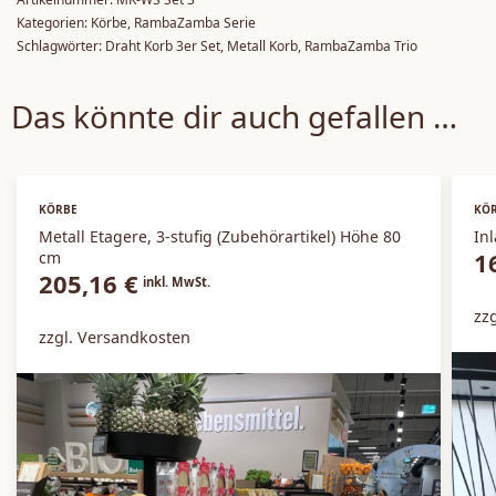
Kategorien:
Körbe
,
RambaZamba Serie
Schlagwörter:
Draht Korb 3er Set
,
Metall Korb
,
RambaZamba Trio
Das könnte dir auch gefallen …
KÖRBE
KÖ
Metall Etagere, 3-stufig (Zubehörartikel) Höhe 80
Inl
1
cm
205,16
€
inkl. MwSt.
zz
zzgl. Versandkosten