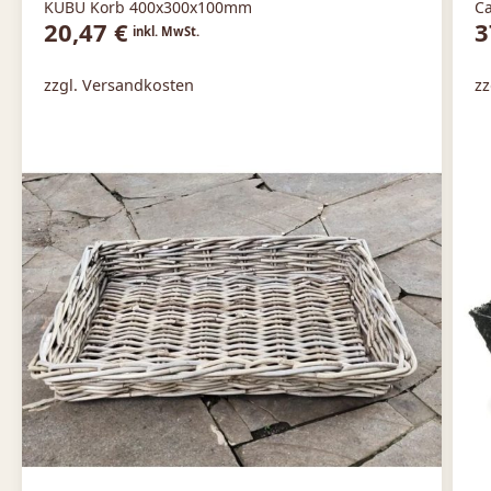
KUBU Korb 400x300x100mm
Ca
20,47
€
3
inkl. MwSt.
zzgl. Versandkosten
zz