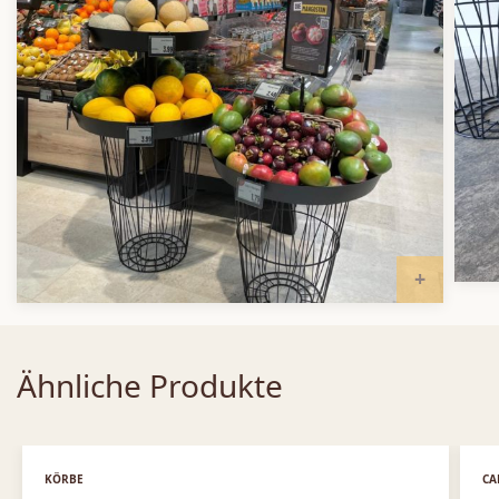
IN DEN
Ähnliche Produkte
KÖRBE
CA