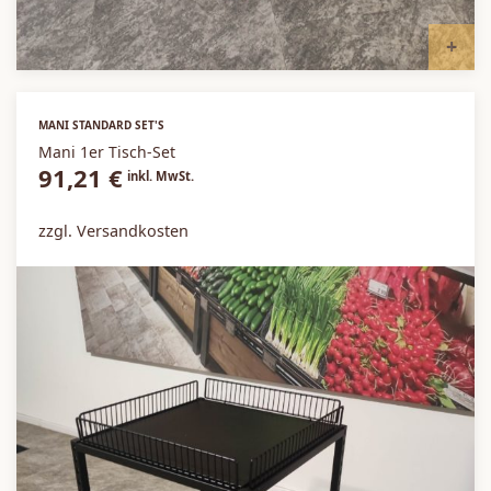
I
MANI STANDARD SET'S
Mani 1er Tisch-Set
91,21
€
inkl. MwSt.
zzgl. Versandkosten