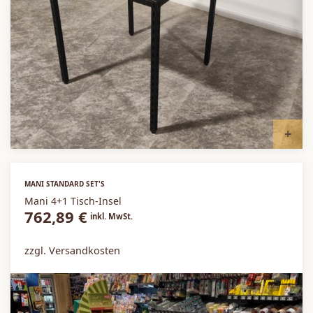
I
MANI STANDARD SET'S
Mani 4+1 Tisch-Insel
762,89
€
inkl. MwSt.
zzgl. Versandkosten