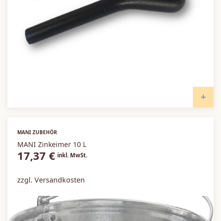
I
MANI ZUBEHÖR
MANI Zinkeimer 10 L
17,37
€
inkl. MwSt.
zzgl. Versandkosten