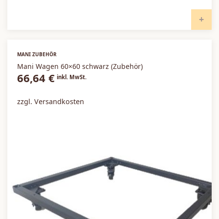
I
MANI ZUBEHÖR
Mani Wagen 60×60 schwarz (Zubehör)
66,64
€
inkl. MwSt.
zzgl. Versandkosten