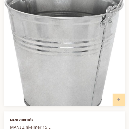
I
MANI ZUBEHÖR
MANI Zinkeimer 15 L