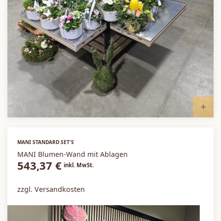
I
MANI STANDARD SET'S
MANI Blumen-Wand mit Ablagen
543,37
€
inkl. MwSt.
zzgl. Versandkosten