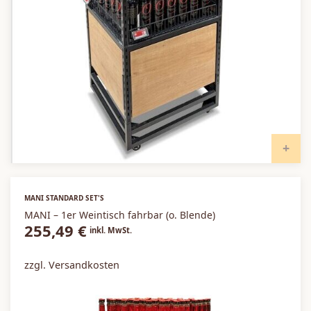
I
MANI STANDARD SET'S
MANI – 1er Weintisch fahrbar (o. Blende)
255,49
€
inkl. MwSt.
zzgl. Versandkosten