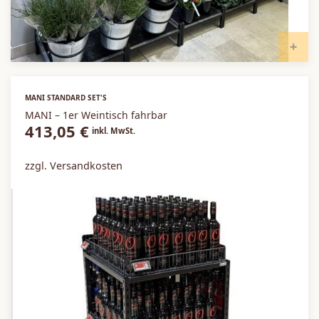
I
MANI STANDARD SET'S
MANI – 1er Weintisch fahrbar
413,05
€
inkl. MwSt.
zzgl. Versandkosten