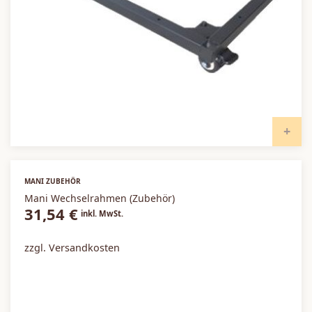
I
MANI ZUBEHÖR
Mani Wechselrahmen (Zubehör)
31,54
€
inkl. MwSt.
zzgl. Versandkosten