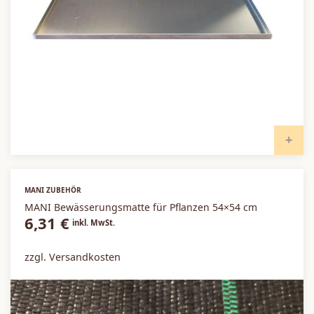
I
MANI ZUBEHÖR
MANI Bewässerungsmatte für Pflanzen 54×54 cm
6,31
€
inkl. MwSt.
zzgl. Versandkosten