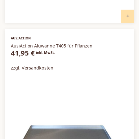
I
AUSIACTION
AusiAction Aluwanne T405 für Pflanzen
41,95
€
inkl. MwSt.
zzgl. Versandkosten