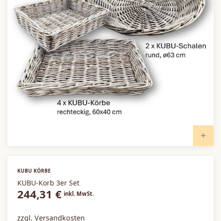
I
KUBU KÖRBE
KUBU-Korb 3er Set
244,31
€
inkl. MwSt.
zzgl. Versandkosten