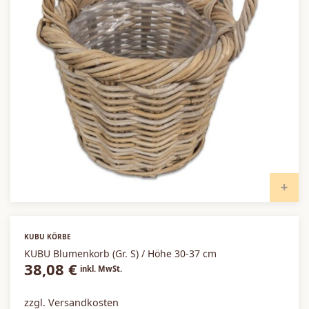
I
KUBU KÖRBE
KUBU Blumenkorb (Gr. S) / Höhe 30-37 cm
38,08
€
inkl. MwSt.
zzgl. Versandkosten