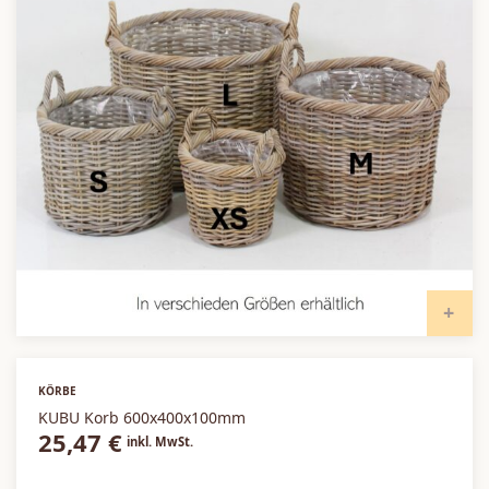
PR
KÖRBE
KUBU Korb 600x400x100mm
25,47
€
inkl. MwSt.