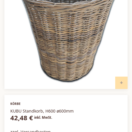
I
KÖRBE
KUBU Standkorb, H600 ø600mm
42,48
€
inkl. MwSt.
zzgl. Versandkosten