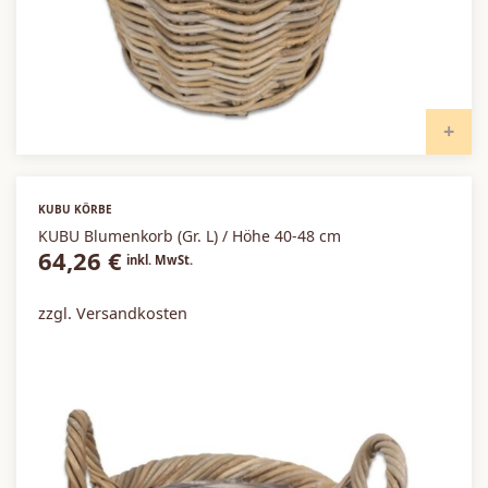
I
KUBU KÖRBE
KUBU Blumenkorb (Gr. L) / Höhe 40-48 cm
64,26
€
inkl. MwSt.
zzgl. Versandkosten