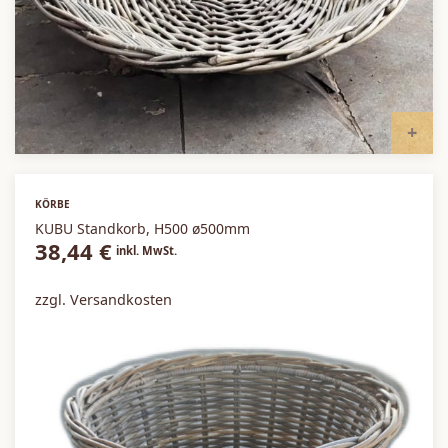
I
KÖRBE
KUBU Standkorb, H500 ø500mm
38,44
€
inkl. MwSt.
zzgl. Versandkosten