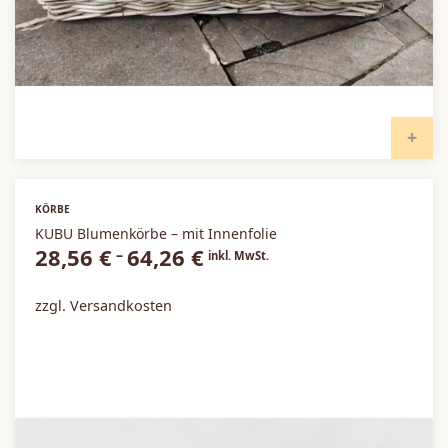
I
KÖRBE
KUBU Blumenkörbe – mit Innenfolie
28,56
€
64,26
€
–
inkl. MwSt.
zzgl. Versandkosten