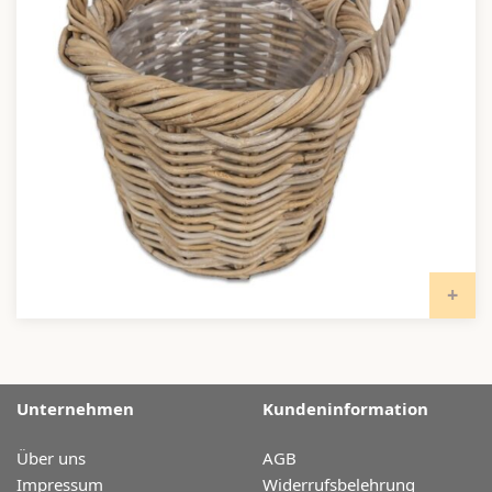
I
Unternehmen
Kundeninformation
Über uns
AGB
Impressum
Widerrufsbelehrung