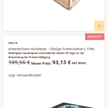
I
ANGEBOT!
SALE %
erweiterbare Hundebar – Design Futterstation (-15%)
Niedrigster Gesamtpreis innerhalb der letzten 30 Tage vor der
Anwendung der Preisermäßigung
109,56
€
93,13
€
Ursprünglicher
Aktueller
Neuer Preis:
inkl. MwSt.
Preis war:
Preis ist:
109,56 €
93,13 €.
zzgl. Versandkosten