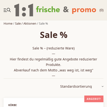
(0)
Home
/
Sale / Aktionen
/ Sale %
Sale %
NEUHEITEN
Sale % – (reduzierte Ware)
Körbe
—
Hier findest du regelmäßig gute Angebote reduzierter
Produkte.
Zubehör
Abverkauf nach dem Motto „was weg ist, ist weg“
—
Zweitplatzierung
Möbelregale
ANGEBOT!
KÖRBE