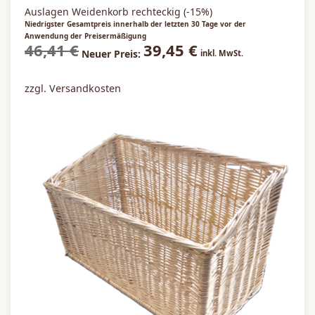
Sale / Aktionen
Auslagen Weidenkorb rechteckig (-15%)
Niedrigster Gesamtpreis innerhalb der letzten 30 Tage vor der
Anwendung der Preisermäßigung
46,41
€
39,45
€
Ursprünglicher
Aktueller
Neuer Preis:
inkl. MwSt.
Preis war:
Preis ist:
46,41 €
39,45 €.
zzgl. Versandkosten