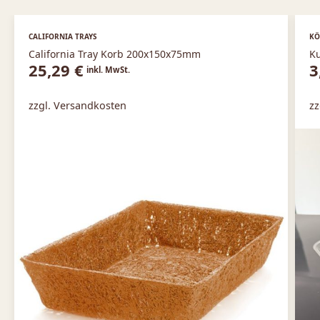
CALIFORNIA TRAYS
KÖ
California Tray Korb 200x150x75mm
Ku
25,29
€
3
inkl. MwSt.
zzgl. Versandkosten
zz