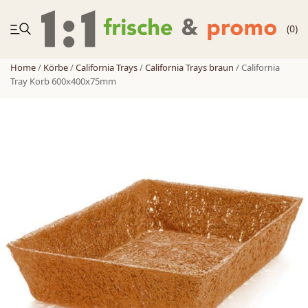
(0)
Home
/
Körbe
/
California Trays
/
California Trays braun
/ California
Tray Korb 600x400x75mm
NEUHEITEN
Körbe
Zubehör
Zweitplatzierung
Möbelregale