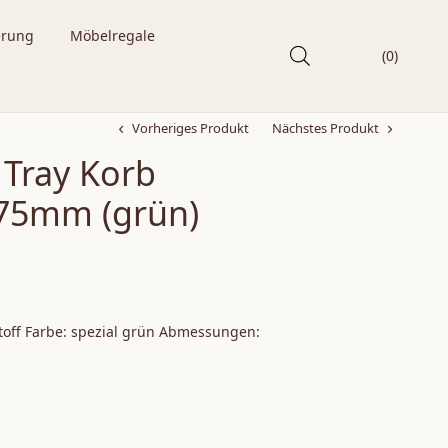
erung
Möbelregale
(0)
Vorheriges Produkt
Nächstes Produkt
 Tray Korb
75mm (grün)
toff
Farbe: spezial grün
Abmessungen: