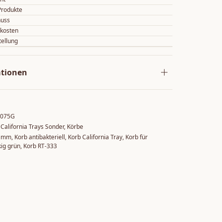
Produkte
huss
skosten
tellung
ationen
0075G
,
California Trays Sonder
,
Körbe
0 mm
,
Korb antibakteriell
,
Korb California Tray
,
Korb für
kig grün
,
Korb RT-333