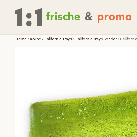
Home
/
Körbe
/
California Trays
/
California Trays Sonder
/ Californ
NEUHEITEN
Körbe
Zubehör
Zweitplatzierung
Möbelregale