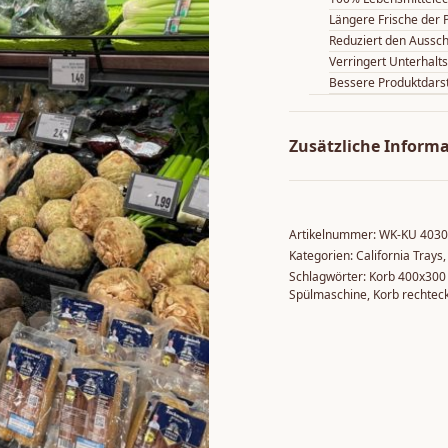
Längere Frische der 
Reduziert den Aussc
Verringert Unterhalt
Bessere Produktdars
Zusätzliche Inform
Artikelnummer:
WK-KU 403
Kategorien:
California Trays
Schlagwörter:
Korb 400x30
Spülmaschine
,
Korb rechtec