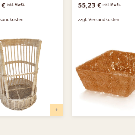
9
€
55,23
€
inkl. MwSt.
inkl. MwSt.
rsandkosten
zzgl. Versandkosten
RB
IN DEN WARENKORB