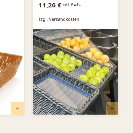
11,26
€
inkl. MwSt.
zzgl. Versandkosten
IN DEN WARENKORB
IN DEN