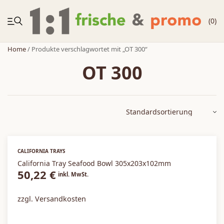
(0)
Home
/ Produkte verschlagwortet mit „OT 300“
OT 300
NEUHEITEN
Körbe
Zubehör
CALIFORNIA TRAYS
California Tray Seafood Bowl 305x203x102mm
Zweitplatzierung
50,22
€
inkl. MwSt.
Möbelregale
zzgl. Versandkosten