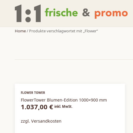
Home
/ Produkte verschlagwortet mit „Flower“
NEUHEITEN
Körbe
Zubehör
FLOWER TOWER
FlowerTower Blumen-Edition 1000×900 mm
Zweitplatzierung
1.037,00
€
inkl. MwSt.
zzgl. Versandkosten
Möbelregale