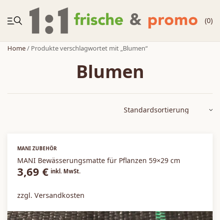
(0)
Home
/ Produkte verschlagwortet mit „Blumen“
Blumen
NEUHEITEN
Körbe
Zubehör
MANI ZUBEHÖR
MANI Bewässerungsmatte für Pflanzen 59×29 cm
Zweitplatzierung
3,69
€
inkl. MwSt.
Möbelregale
zzgl. Versandkosten